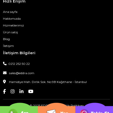
Hızlı Erişim
Ana sayfa
Hakkımızda
Hizmetlerimiz
Ürün satış
Blog
İletişim
İletişim Bilgileri
0212 252 50 22
sales@eddra.com
Hamidiye Mah. Dirlik Sok. No:9B Kağıthane - İstanbul
© 2025 EDDRA
|
Gizlilik Politikası
RGB Creative Agency
tarafından tasarlandı ve geliştirildi.