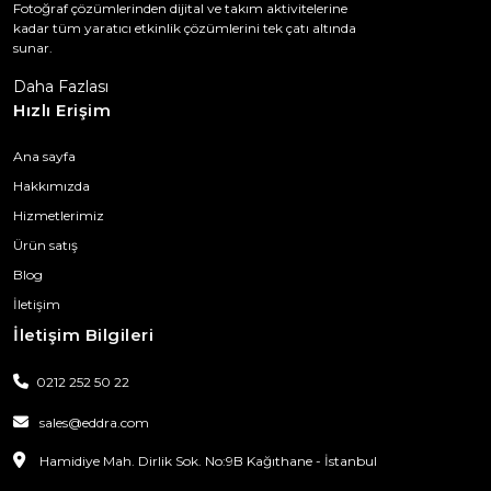
Fotoğraf çözümlerinden dijital ve takım aktivitelerine
kadar tüm yaratıcı etkinlik çözümlerini tek çatı altında
sunar.
Daha Fazlası
Hızlı Erişim
Ana sayfa
Hakkımızda
Hizmetlerimiz
Ürün satış
Blog
İletişim
İletişim Bilgileri
0212 252 50 22
sales@eddra.com
Hamidiye Mah. Dirlik Sok. No:9B Kağıthane - İstanbul