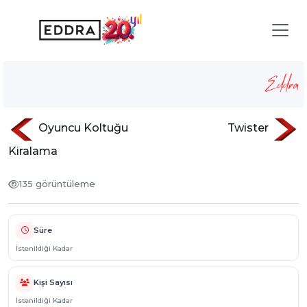
Bukalemun Parkuru
Anasayfa
Hizmetlerimiz
sisme-oyunlar
Bukalemun Parkuru
Oyuncu Koltuğu
Twister
Kiralama
135 görüntüleme
Süre
İstenildiği Kadar
Kişi Sayısı
İstenildiği Kadar