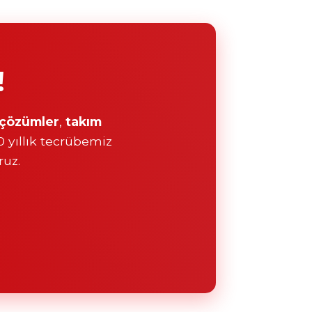
!
l çözümler
,
takım
20 yıllık tecrübemiz
ruz.