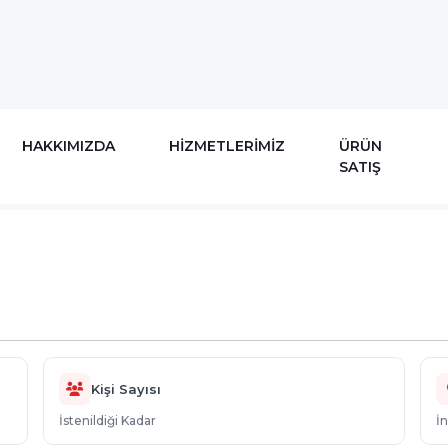
uru
HAKKIMIZDA
HİZMETLERİMİZ
ÜRÜN
SATIŞ
nlar
Dino Kaydırak Parkuru
Kişi Sayısı
İstenildiği Kadar
İ