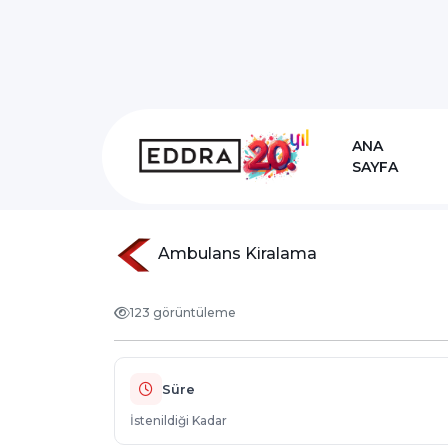
Dino Kaydırak Park
ANA
SAYFA
Anasayfa
Hizmetlerimiz
sisme-oyu
Ambulans Kiralama
123 görüntüleme
Süre
İstenildiği Kadar