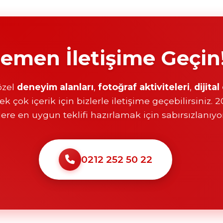
emen İletişime Geçin
 özel
deneyim alanları
,
fotoğraf aktiviteleri
,
dijita
k çok içerik için bizlerle iletişime geçebilirsiniz. 
zlere en uygun teklifi hazırlamak için sabırsızlanıyo
0212 252 50 22