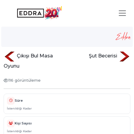
Korsan Gemisi Parkuru
Anasayfa
Hizmetlerimiz
sisme-oyunlar
Korsan Gemisi Parkuru
Çıkışı Bul Masa
Şut Becerisi
Oyunu
116 görüntüleme
Süre
İstenildiği Kadar
Kişi Sayısı
İstenildiği Kadar