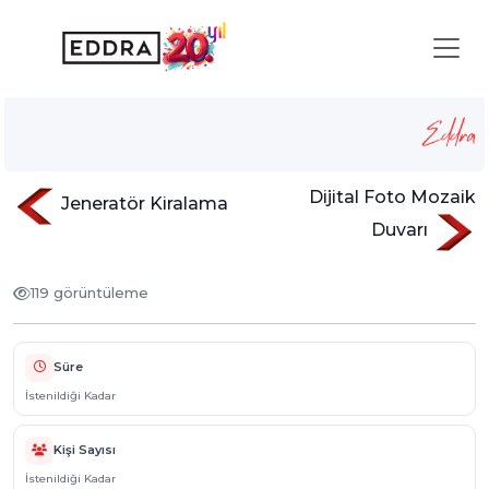
Şişme Sumo Parkuru
Anasayfa
Hizmetlerimiz
sisme-oyunlar
Şişme Sumo Parkuru
Dijital Foto Mozaik
Jeneratör Kiralama
Duvarı
119 görüntüleme
Süre
İstenildiği Kadar
Kişi Sayısı
İstenildiği Kadar