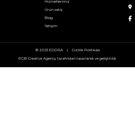
Hizmetlerimiz
Ürün satış
Blog
İletişim
© 2025 EDDRA
|
Gizlilik Politikası
RGB Creative Agency
tarafından tasarlandı ve geliştirildi.