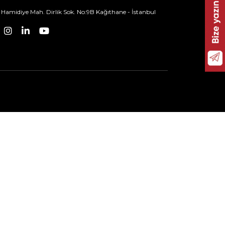
Hamidiye Mah. Dirlik Sok. No:9B Kağıthane - İstanbul