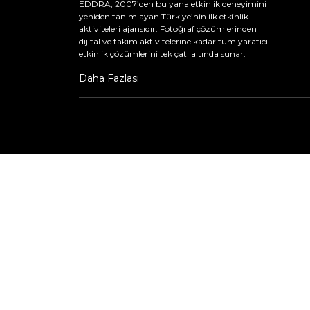
EDDRA, 2007’den bu yana etkinlik deneyimini
yeniden tanımlayan Türkiye’nin ilk etkinlik
aktiviteleri ajansıdır. Fotoğraf çözümlerinden
dijital ve takım aktivitelerine kadar tüm yaratıcı
etkinlik çözümlerini tek çatı altında sunar.
Daha Fazlası