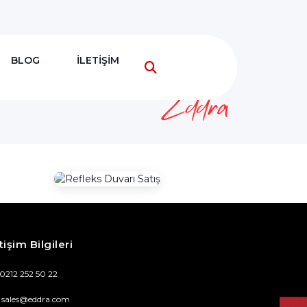
BLOG
İLETİŞİM
tişim Bilgileri
0212 252 50 22
sales@eddra.com