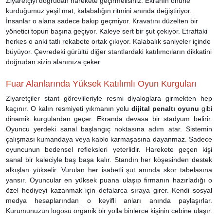
Ziyaretçiyi doğrudan harekete geçirmelisiniz. Ekranın önüne
kurduğumuz yeşil mat, kalabalığın ritmini anında değiştiriyor.
İnsanlar o alana sadece bakıp geçmiyor. Kravatını düzelten bir
yönetici topun başına geçiyor. Kaleye sert bir şut çekiyor. Etraftaki
herkes o anki tatlı rekabete ortak çıkıyor. Kalabalık saniyeler içinde
büyüyor. Çevredeki gürültü diğer stantlardaki katılımcıların dikkatini
doğrudan sizin alanınıza çeker.
Fuar Alanlarında Yüksek Katılımlı Oyun Kurguları
Ziyaretçiler stant görevlileriyle resmi diyaloglara girmekten hep
kaçınır. O kalın resmiyeti yıkmanın yolu
dijital penaltı oyunu
gibi
dinamik kurgulardan geçer. Ekranda devasa bir stadyum belirir.
Oyuncu yerdeki sanal başlangıç noktasına adım atar. Sistemin
çalışması kumandaya veya kablo karmaşasına dayanmaz. Sadece
oyuncunun bedensel refleksleri yeterlidir. Harekete geçen kişi
sanal bir kaleciyle baş başa kalır. Standın her köşesinden destek
alkışları yükselir. Vurulan her isabetli şut anında skor tabelasına
yansır. Oyuncular en yüksek puana ulaşıp firmanın hazırladığı o
özel hediyeyi kazanmak için defalarca sıraya girer. Kendi sosyal
medya hesaplarından o keyifli anları anında paylaşırlar.
Kurumunuzun logosu organik bir yolla binlerce kişinin cebine ulaşır.