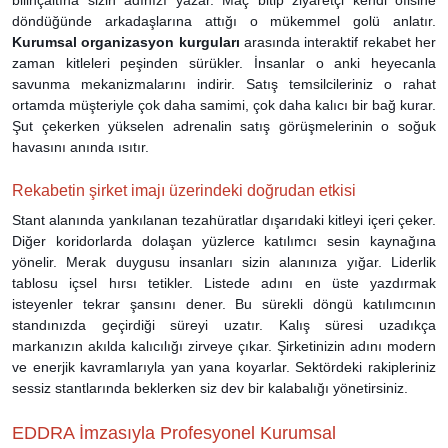
döndüğünde arkadaşlarına attığı o mükemmel golü anlatır.
Kurumsal organizasyon kurguları
arasında interaktif rekabet her
zaman kitleleri peşinden sürükler. İnsanlar o anki heyecanla
savunma mekanizmalarını indirir. Satış temsilcileriniz o rahat
ortamda müşteriyle çok daha samimi, çok daha kalıcı bir bağ kurar.
Şut çekerken yükselen adrenalin satış görüşmelerinin o soğuk
havasını anında ısıtır.
Rekabetin şirket imajı üzerindeki doğrudan etkisi
Stant alanında yankılanan tezahüratlar dışarıdaki kitleyi içeri çeker.
Diğer koridorlarda dolaşan yüzlerce katılımcı sesin kaynağına
yönelir. Merak duygusu insanları sizin alanınıza yığar. Liderlik
tablosu içsel hırsı tetikler. Listede adını en üste yazdırmak
isteyenler tekrar şansını dener. Bu sürekli döngü katılımcının
standınızda geçirdiği süreyi uzatır. Kalış süresi uzadıkça
markanızın akılda kalıcılığı zirveye çıkar. Şirketinizin adını modern
ve enerjik kavramlarıyla yan yana koyarlar. Sektördeki rakipleriniz
sessiz stantlarında beklerken siz dev bir kalabalığı yönetirsiniz.
EDDRA İmzasıyla Profesyonel Kurumsal