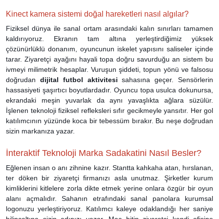
Kinect kamera sistemi doğal hareketleri nasıl algılar?
Fiziksel dünya ile sanal ortam arasındaki kalın sınırları tamamen
kaldırıyoruz. Ekranın tam altına yerleştirdiğimiz yüksek
çözünürlüklü donanım, oyuncunun iskelet yapısını saliseler içinde
tarar. Ziyaretçi ayağını hayali topa doğru savurduğu an sistem bu
ivmeyi milimetrik hesaplar. Vuruşun şiddeti, topun yönü ve falsosu
doğrudan
dijital futbol aktivitesi
sahasına geçer. Sensörlerin
hassasiyeti şaşırtıcı boyutlardadır. Oyuncu topa usulca dokunursa,
ekrandaki meşin yuvarlak da aynı yavaşlıkta ağlara süzülür.
İşlenen teknoloji fiziksel refleksleri sıfır gecikmeyle yansıtır. Her gol
katılımcının yüzünde koca bir tebessüm bırakır. Bu neşe doğrudan
sizin markanıza yazar.
İnteraktif Teknoloji Marka Sadakatini Nasıl Besler?
Eğlenen insan o anı zihnine kazır. Stantta kahkaha atan, hırslanan,
ter döken bir ziyaretçi firmanızı asla unutmaz. Şirketler kurum
kimliklerini kitlelere zorla dikte etmek yerine onlara özgür bir oyun
alanı açmalıdır. Sahanın etrafındaki sanal panolara kurumsal
logonuzu yerleştiriyoruz. Katılımcı kaleye odaklandığı her saniye
bilinçaltına sizin adınızı yazar. Maç bitip ziyaretçi kendi ofisine