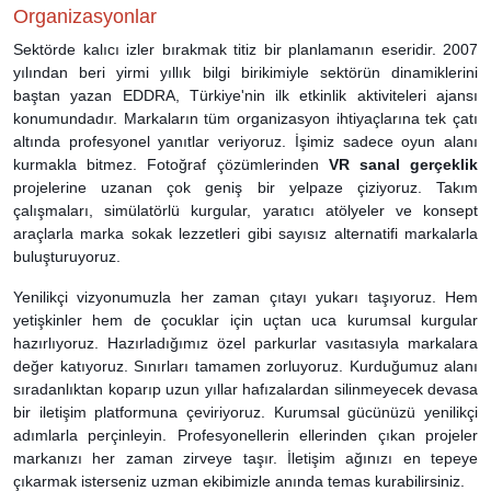
Organizasyonlar
Sektörde kalıcı izler bırakmak titiz bir planlamanın eseridir. 2007
yılından beri yirmi yıllık bilgi birikimiyle sektörün dinamiklerini
baştan yazan EDDRA, Türkiye'nin ilk etkinlik aktiviteleri ajansı
konumundadır. Markaların tüm organizasyon ihtiyaçlarına tek çatı
altında profesyonel yanıtlar veriyoruz. İşimiz sadece oyun alanı
kurmakla bitmez. Fotoğraf çözümlerinden
VR sanal gerçeklik
projelerine uzanan çok geniş bir yelpaze çiziyoruz. Takım
çalışmaları, simülatörlü kurgular, yaratıcı atölyeler ve konsept
araçlarla marka sokak lezzetleri gibi sayısız alternatifi markalarla
buluşturuyoruz.
Yenilikçi vizyonumuzla her zaman çıtayı yukarı taşıyoruz. Hem
yetişkinler hem de çocuklar için uçtan uca kurumsal kurgular
hazırlıyoruz. Hazırladığımız özel parkurlar vasıtasıyla markalara
değer katıyoruz. Sınırları tamamen zorluyoruz. Kurduğumuz alanı
sıradanlıktan koparıp uzun yıllar hafızalardan silinmeyecek devasa
bir iletişim platformuna çeviriyoruz. Kurumsal gücünüzü yenilikçi
adımlarla perçinleyin. Profesyonellerin ellerinden çıkan projeler
markanızı her zaman zirveye taşır. İletişim ağınızı en tepeye
çıkarmak isterseniz uzman ekibimizle anında temas kurabilirsiniz.