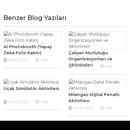
Benzer Blog Yazıları
AI Photobooth (Yapay
Zeka Foto Kabin)
Çalışan Mutluluğu
Organizasyonları ve
02-10-2025
783
Aktiviteleri
02-10-2025
494
Uçak Simülatör Aktivitesi
Milangaz-Dijital Penaltı
Aktivitesi
02-10-2025
389
02-10-2025
361