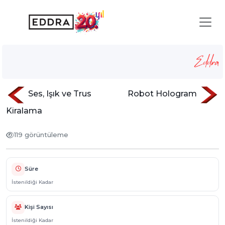
Donald Duck Parkuru
Anasayfa
Hizmetlerimiz
sisme-oyunlar
Donald Duck Parkuru
Ses, Işık ve Trus
Robot Hologram
Kiralama
119 görüntüleme
Süre
İstenildiği Kadar
Kişi Sayısı
İstenildiği Kadar