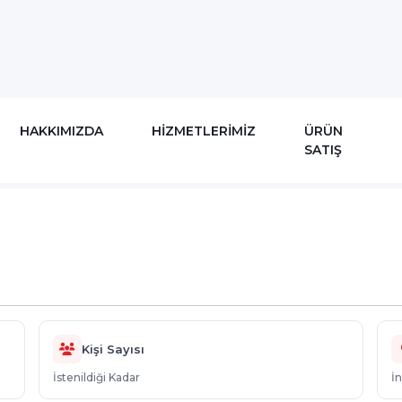
HAKKIMIZDA
HİZMETLERİMİZ
ÜRÜN
SATIŞ
nlar
Merdane Parkuru
Kişi Sayısı
İstenildiği Kadar
İ