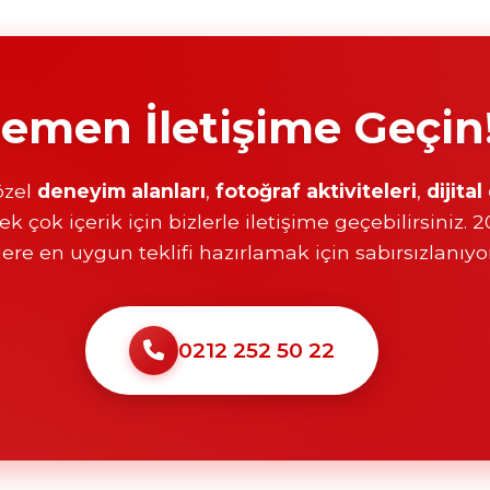
emen İletişime Geçin
 özel
deneyim alanları
,
fotoğraf aktiviteleri
,
dijita
k çok içerik için bizlerle iletişime geçebilirsiniz. 
zlere en uygun teklifi hazırlamak için sabırsızlanıyo
0212 252 50 22