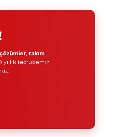
!
l çözümler
,
takım
20 yıllık tecrübemiz
ruz.