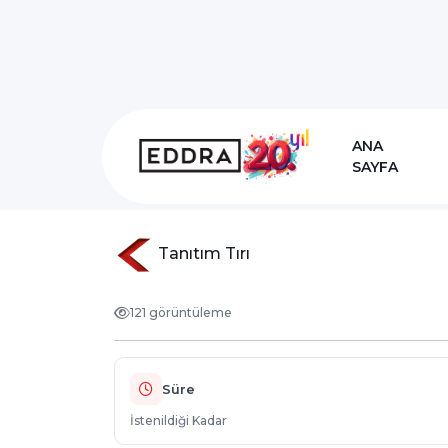
Merdane Parkuru
ANA
SAYFA
Anasayfa
Hizmetlerimiz
sisme-oyu
Tanıtım Tırı
121 görüntüleme
Süre
İstenildiği Kadar